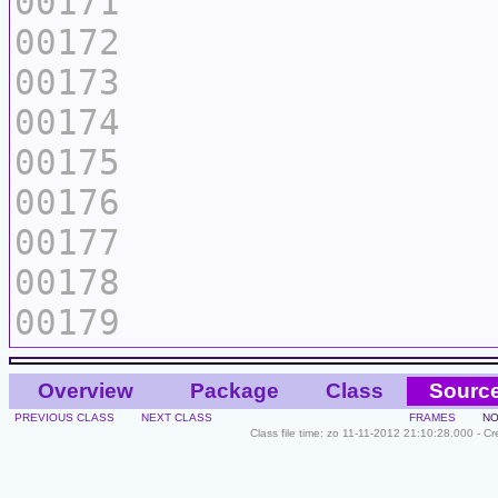
00171
00172
00173
00174
00175
00176
00177
00178
00179
Overview
Package
Class
Sourc
PREVIOUS CLASS
NEXT CLASS
FRAMES
NO
Class file time: zo 11-11-2012 21:10:28.000 - C