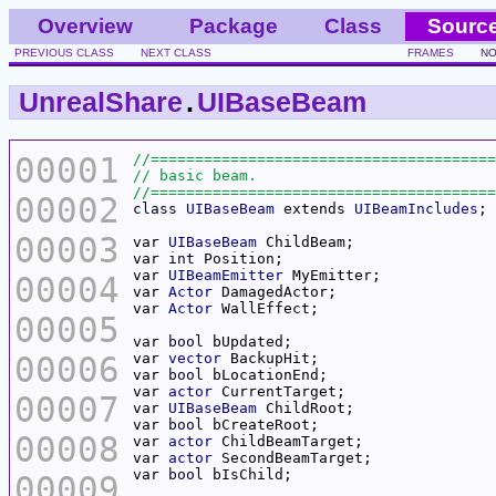
Overview
Package
Class
Sourc
PREVIOUS CLASS
NEXT CLASS
FRAMES
NO
UnrealShare
.
UIBaseBeam
00001
00002
class
UIBaseBeam
 extends 
UIBeamIncludes
00003
var 
UIBaseBeam
var 
int
var 
UIBeamEmitter
00004
var 
Actor
var 
Actor
00005
var 
bool
00006
var 
vector
var 
bool
var 
actor
00007
var 
UIBaseBeam
var 
bool
00008
var 
actor
var 
actor
var 
bool
00009