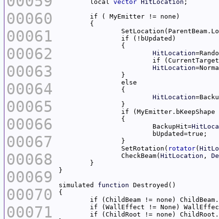
00059
	local 
vector
HitLocation
00060
00061
00062
HitLocation
=Rando
			if (CurrentTarg
00063
HitLocation
=Norma
00064
HitLocation
00065
00066
			BackupHit=
HitLoca
00067
		SetRotation(
rotator
(
HitLo
00068
		CheckBeam(
HitLocation
, 
De
00069
simulated 
function
00070
00071