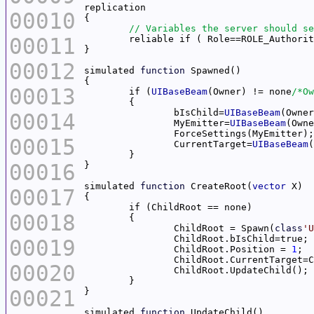
00010
00011
00012
simulated 
function
00013
	if (
UIBaseBeam
(Owner) != none
/*Ow
		bIsChild=
UIBaseBeam
00014
		MyEmitter=
UIBaseBeam
00015
		CurrentTarget=
UIBaseBeam
00016
simulated 
function
 CreateRoot(
vector
00017
00018
		ChildRoot = Spawn(
class
'U
00019
		ChildRoot.Position = 
1
00020
00021
simulated 
function