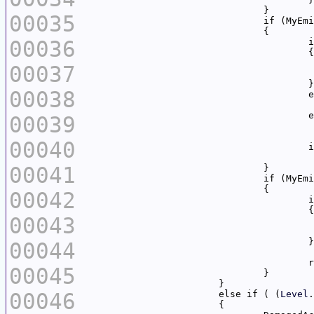
00035
				if (MyE
00036
	
00037
00038
00039
00040
	
00041
00042
00043
00044
00045
00046
			else if ( (
Level