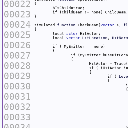
00022
00023
00024
simulated 
function
 CheckBeam(
vector
 X, 
fl
00025
	local 
actor
	local 
vector
HitLocation
, 
HitNorm
00026
00027
00028
			HitActor = Trace(
			if ( (HitActor
00029
				if ( 
Leve
00030
00031
00032
00033
00034