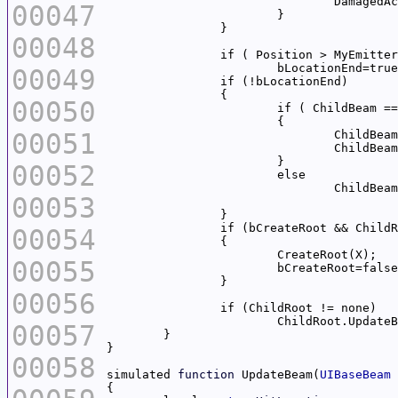
00047
00048
00049
00050
00051
				ChildBe
				ChildB
00052
				ChildB
00053
00054
00055
00056
			ChildRoot.Updat
00057
00058
simulated 
function
 UpdateBeam(
UIBaseBeam
 