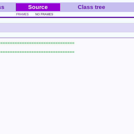
ss
Source
Class tree
FRAMES
NO FRAMES