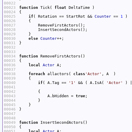
00022
00023
function
 Tick( 
float
00024
00025
if
( Rotation == StartRot && 
Counter
 == 
1
00026
00027
00028
00029
00030
else
Counter
00031
00032
00033
00034
function
00035
00036
local
Actor
00037
00038
foreach
 allactors( 
class
'Actor'
00039
00040
if
( A.Tag == 
'1'
 && ( A.IsA( 
'Actor'
 ) 
00041
00042
00043
            A.bHidden = 
true
00044
00045
00046
00047
00048
00049
function
00050
00051
local
Actor