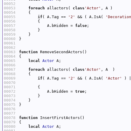
00052
00053
foreach
 allactors( 
class
'Actor'
00054
00055
if
( A.Tag == 
'2'
 && ( A.IsA( 
'Decoratio
00056
00057
            A.bHidden = 
false
00058
00059
00060
00061
00062
00063
function
00064
00065
local
Actor
00066
00067
foreach
 allactors( 
class
'Actor'
00068
00069
if
( A.Tag == 
'2'
 && ( A.IsA( 
'Actor'
 ) 
00070
00071
00072
            A.bHidden = 
true
00073
00074
00075
00076
00077
00078
function
00079
00080
local
Actor
00081