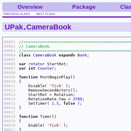
Overview
Package
Cla
PREVIOUS CLASS
NEXT CLASS
UPak
.
CameraBook
00001
00002
00003
00004
class
CameraBook
expands
Book
00005
00006
var
rotator
00007
var
int
Counter
00008
00009
function
00010
00011
    Disable( 
'Tick'
00012
00013
00014
    RotationRate.Yaw = 
3700
00015
    SetTimer( 
1.5
, 
false
00016
00017
00018
function
00019
00020
    Enable( 
'Tick'
00021