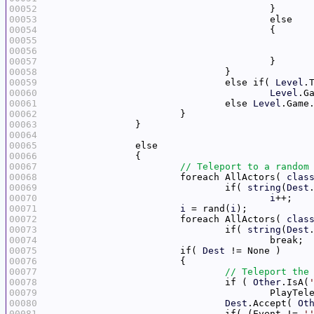
00052
00053
00054
00055
00056
00057
00058
00059
				else if( 
Level
.
00060
Level
.G
00061
				else 
Level
.Game
00062
00063
00064
00065
00066
00067
00068
			foreach AllActors( 
clas
00069
				if( 
string
(
Dest
00070
i
00071
i
 = rand(
i
00072
			foreach AllActors( 
clas
00073
				if( 
string
(
Dest
00074
00075
			if( 
Dest
00076
00077
00078
				if ( 
Other
.IsA(
00079
					Play
00080
Dest
.Accept( 
Ot
00081
				if( (Event != 
'