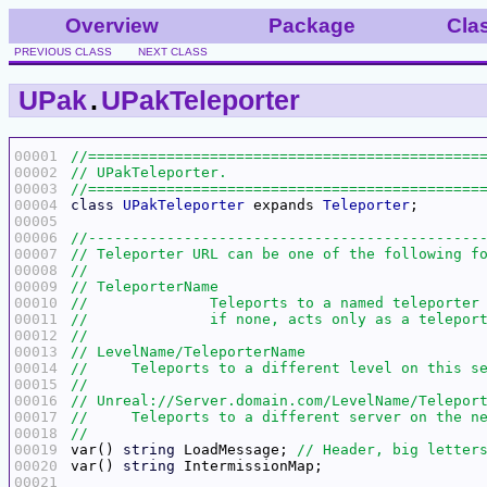
Overview
Package
Cla
PREVIOUS CLASS
NEXT CLASS
UPak
.
UPakTeleporter
00001
00002
00003
00004
class
UPakTeleporter
 expands 
Teleporter
00005
00006
00007
00008
00009
00010
00011
00012
00013
00014
00015
00016
00017
00018
00019
var() 
string
 LoadMessage; 
00020
var() 
string
00021