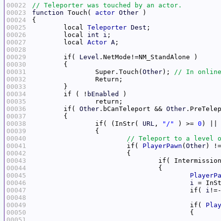
00022
00023
function
 Touch( 
actor
Other
00024
00025
	local 
Teleporter
Dest
00026
	local 
int
i
00027
	local 
Actor
A
00028
00029
	if( 
Level
00030
00031
		Super.Touch(
Other
); 
00032
00033
00034
	if ( !
bEnabled
00035
00036
	if( 
Other
.bCanTeleport && 
Other
00037
00038
		if( (InStr( 
URL
, 
"/"
 ) >= 
0
) ||
00039
00040
00041
			if( 
PlayerPawn
(
Other
00042
00043
				if( Intermissi
00044
00045
PlayerP
00046
i
 = InS
00047
					if( 
i
!=
00048
00049
					if( 
Pla
00050
00051