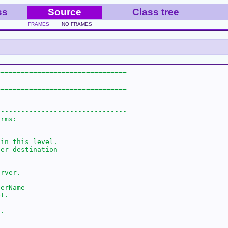
ss
Source
Class tree
FRAMES
NO FRAMES