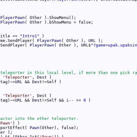
PlayerPawn
( 
Other
PlayerPawn
( 
Other
Title == 
"Intro1"
ame.SendPlayer( 
PlayerPawn
( 
Other
 ), 
URL
.SendPlayer( 
PlayerPawn
( 
Other
 ), 
URL
$
"?game=upak.upaksi
s
'Teleporter'
, 
Dest
.tag)~=
URL
 && 
Dest
s
'Teleporter'
, 
Dest
.tag)~=
URL
 && 
Dest
!=Self && 
i
-- == 
0
'Pawn'
TeleportEffect( 
Pawn
(
Other
her
'
) && (
Other
.IsA(
'Pawn'