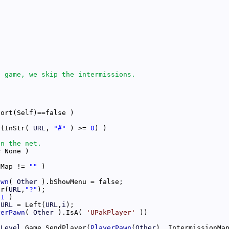
 (InStr( 
URL
, 
"#"
 ) >= 
0
onMap != 
""
awn
( 
Other
tr(
URL
,
"?"
-
1
URL
 = Left(
URL
,
i
yerPawn
( 
Other
 ).IsA( 
'UPakPlayer'
Level
.Game.SendPlayer(
PlayerPawn
(
Other
), IntermissionMa