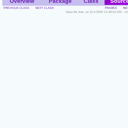
Overview
Package
Class
Sourc
PREVIOUS CLASS
NEXT CLASS
FRAMES
NO
Class file time: za 22-4-2006 12:48:02.000 - C