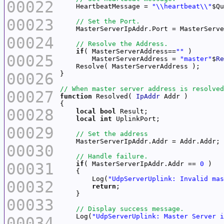
00022
    HeartbeatMessage = 
"\\heartbeat\\"
$Qu
00023
00024
if
( MasterServerAddress==
""
00025
        MasterServerAddress = 
"master"
$
Re
00026
00027
function
 Resolved( 
IpAddr
00028
local
bool
local
int
00029
00030
00031
if
( MasterServerIpAddr.Addr == 
0
        Log(
"UdpServerUplink: Invalid mas
00032
return
00033
    Log(
"UdpServerUplink: Master Server i
00034