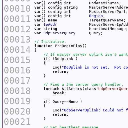
var
() 
config
int
        UpdateMinutes;   
00010
var
() 
config
string
     MasterServerAddre
var
() 
config
int
        MasterServerPort;
00011
var
() 
config
int
Region
;          
var
() 
name
              TargetQueryName; 
var
IpAddr
              MasterServerIpAdd
00012
var
string
              HeartbeatMessage;
var
UdpServerQuery
      Query;           
00013
function
00014
00015
if
00016
        Log(
"DoUplink is not set.  Not c
return
00017
00018
foreach
 AllActors(
class
'UdpServerQuer
break
00019
if
( Query==
None
00020
        Log(
"UdpServerUplink: Could not f
return
00021