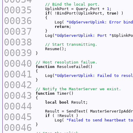
00035
    UplinkPort = Query.Port + 
1
if
( !BindPort(UplinkPort, 
true
00036
        Log( 
"UdpServerUplink: Error bind
return
00037
    Log(
"UdpServerUplink: Port "
$UplinkPo
00038
00039
00040
function
00041
    Log(
"UdpServerUplink: Failed to resol
00042
00043
function
local
bool
00044
00045
if
        Log( 
"Failed to send heartbeat to
00046