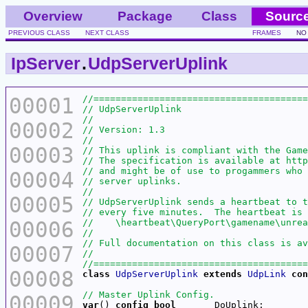
Overview
Package
Class
Sourc
PREVIOUS CLASS
NEXT CLASS
FRAMES
NO
IpServer
.
UdpServerUplink
00001
00002
00003
00004
00005
00006
00007
00008
class
UdpServerUplink
extends
UdpLink
con
00009
var
() 
config
bool
       DoUplink;        