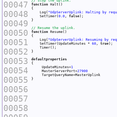
00047
function
00048
    Log(
"UdpServerUplink: Halting by requ
    SetTimer(
0.0
, 
false
00049
00050
function
00051
    Log(
"UdpServerUplink: Resuming by req
    SetTimer(UpdateMinutes * 
60
, 
true
00052
00053
defaultproperties
     UpdateMinutes=
1
00054
     MasterServerPort=
27900
00055
00056
00057
00058