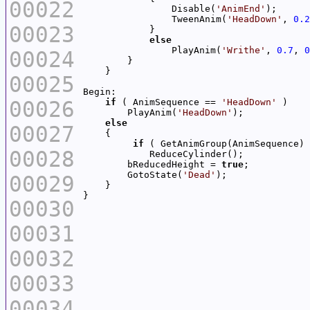
00022
                Disable(
'AnimEnd'
                TweenAnim(
'HeadDown'
, 
0.2
00023
else
                PlayAnim(
'Writhe'
, 
0.7
, 
0
00024
00025
00026
if
 ( AnimSequence == 
'HeadDown'
        PlayAnim(
'HeadDown'
else
00027
if
 ( GetAnimGroup(AnimSequence) 
00028
        bReducedHeight = 
true
        GotoState(
'Dead'
00029
}
00030
00031
00032
00033
00034