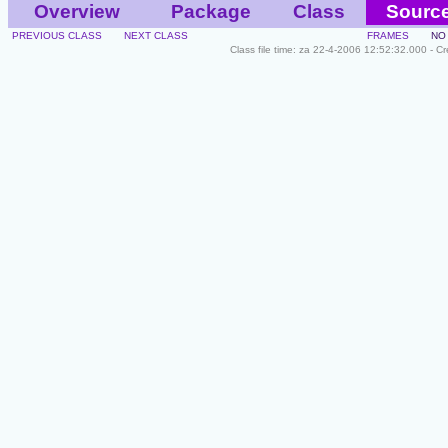
Overview
Package
Class
Sourc
PREVIOUS CLASS
NEXT CLASS
FRAMES
NO
Class file time: za 22-4-2006 12:52:32.000 - C