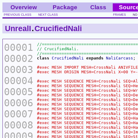
Overview
Package
Class
Sourc
PREVIOUS CLASS
NEXT CLASS
FRAMES
NO
UnrealI
.
CrucifiedNali
00001
00002
class
CrucifiedNali
expands
NaliCarcass
00003
00004
00005
00006
00007
00008
00009