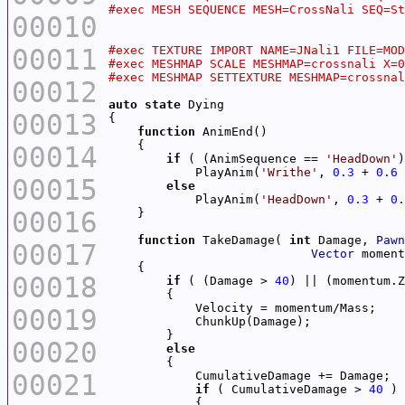
00010
00011
00012
auto
state
00013
function
00014
if
 ( (AnimSequence == 
'HeadDown'
)
            PlayAnim(
'Writhe'
, 
0.3
 + 
0.6
00015
else
            PlayAnim(
'HeadDown'
, 
0.3
 + 
0.
00016
function
 TakeDamage( 
int
 Damage, 
Pawn
00017
Vector
 moment
00018
if
 ( (Damage > 
40
) || (momentum.Z
00019
00020
else
00021
if
 ( CumulativeDamage > 
40