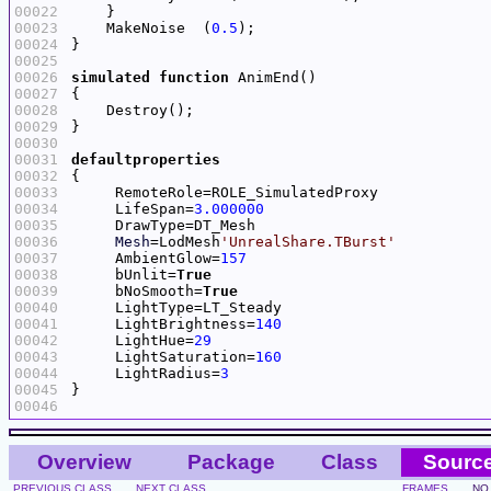
00022
00023
    MakeNoise  (
0.5
00024
00025
00026
simulated
function
00027
00028
00029
00030
00031
defaultproperties
00032
00033
00034
     LifeSpan=
3.000000
00035
00036
Mesh
=LodMesh
'UnrealShare.TBurst'
00037
     AmbientGlow=
157
00038
     bUnlit=
True
00039
     bNoSmooth=
True
00040
00041
     LightBrightness=
140
00042
     LightHue=
29
00043
     LightSaturation=
160
00044
     LightRadius=
3
00045
00046
Overview
Package
Class
Sourc
PREVIOUS CLASS
NEXT CLASS
FRAMES
NO