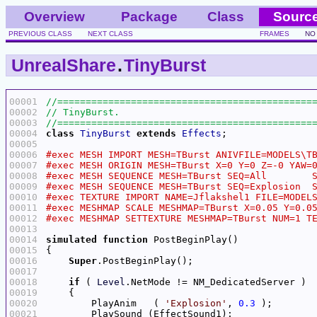
Overview
Package
Class
Sourc
PREVIOUS CLASS
NEXT CLASS
FRAMES
NO
UnrealShare
.
TinyBurst
00001
00002
00003
00004
class
TinyBurst
extends
Effects
00005
00006
00007
00008
00009
00010
00011
00012
00013
00014
simulated
function
00015
00016
Super
00017
00018
if
 ( 
Level
00019
00020
        PlayAnim   ( 
'Explosion'
, 
0.3
00021