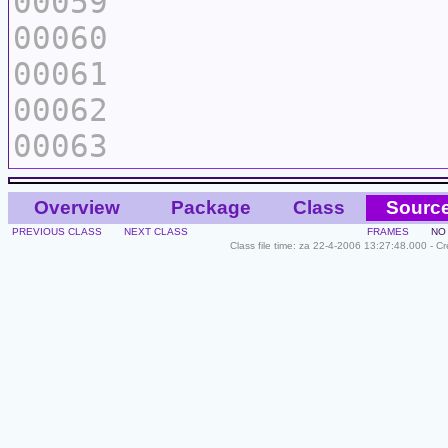
00059
00060
00061
00062
00063
Overview
Package
Class
Sourc
PREVIOUS CLASS
NEXT CLASS
FRAMES
NO
Class file time: za 22-4-2006 13:27:48.000 - C