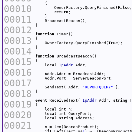
00010
        OwnerFactory.QueryFinished(
False
,
return
00011
00012
function
00013
    OwnerFactory.QueryFinished(
True
00014
function
00015
local
IpAddr
00016
00017
    SendText( Addr, 
"REPORTQUERY"
00018
event
 ReceivedText( 
IpAddr
 Addr, 
string
00019
local
int
00020
local
int
local
string
00021
if
( Left(Text,n+
1
) ~= (BeaconProduct$