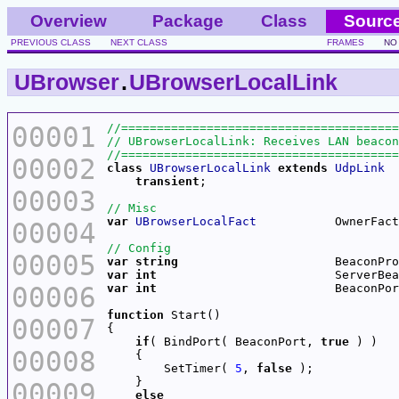
Overview
Package
Class
Sourc
PREVIOUS CLASS
NEXT CLASS
FRAMES
NO
UBrowser
.
UBrowserLocalLink
00001
00002
class
UBrowserLocalLink
extends
UdpLink
transient
00003
var
UBrowserLocalFact
00004
00005
var
string
var
int
00006
var
int
function
00007
if
( BindPort( BeaconPort, 
true
00008
        SetTimer( 
5
, 
false
00009
else