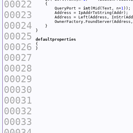
00022
        QueryPort = 
int
(Mid(Text, n+
1
00023
        Address = Left(Address, InStr(Add
        OwnerFactory.FoundServer(Address,
00024
00025
defaultproperties
00026
00027
00028
00029
00030
00031
00032
00033
00034