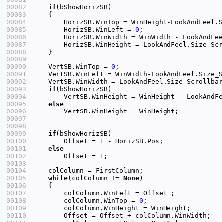
00082
if
00083
00084
00085
        HorizSB.WinLeft = 
0
00086
00087
00088
00089
00090
    VertSB.WinTop = 
0
00091
00092
00093
if
00094
00095
else
00096
00097
00098
00099
if
00100
        Offset = 
1
00101
else
00102
        Offset = 
1
00103
00104
00105
while
(colColumn != 
None
00106
00107
00108
        colColumn.WinTop = 
0
00109
00110