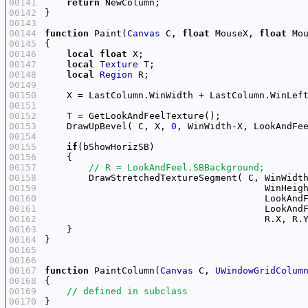
00141
return
00142
00143
00144
function
 Paint(
Canvas
 C, 
float
 MouseX, 
float
00145
00146
local
float
00147
local
Texture
00148
local
Region
00149
00150
00151
00152
00153
    DrawUpBevel( C, X, 
0
00154
00155
if
00156
00157
00158
00159
00160
00161
00162
00163
00164
00165
00166
00167
function
 PaintColumn(
Canvas
 C, 
UWindowGridColum
00168
00169
00170