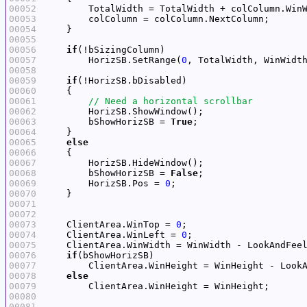
00052
00053
00054
00055
00056
if
00057
        HorizSB.SetRange(
0
, TotalWidth, WinWidt
00058
00059
if
00060
00061
00062
00063
        bShowHorizSB = 
True
00064
00065
else
00066
00067
00068
        bShowHorizSB = 
False
00069
        HorizSB.Pos = 
0
00070
00071
00072
00073
    ClientArea.WinTop = 
0
00074
    ClientArea.WinLeft = 
0
00075
00076
if
00077
00078
else
00079
00080
00081