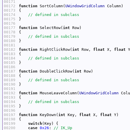
00171
00172
function
 SortColumn(
UWindowGridColumn
00173
00174
00175
00176
00177
function
 SelectRow(
int
00178
00179
00180
00181
00182
function
 RightClickRow(
int
 Row, 
float
 X, 
float
00183
00184
00185
00186
00187
function
 DoubleClickRow(
int
00188
00189
00190
00191
00192
function
 MouseLeaveColumn(
UWindowGridColumn
00193
00194
00195
00196
00197
function
 KeyDown(
int
 Key, 
float
 X, 
float
00198
00199
switch
00200
case
0x26
: 