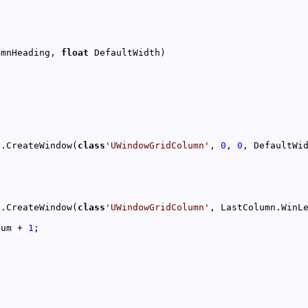
umnHeading, 
float
a.CreateWindow(
class
'UWindowGridColumn'
, 
0
, 
0
a.CreateWindow(
class
'UWindowGridColumn'
, LastColumn.WinL
Num + 
1