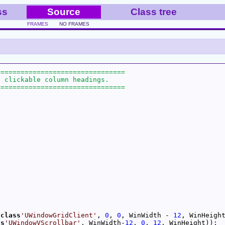
ss
Source
Class tree
FRAMES
NO FRAMES
(
class
'UWindowGridClient'
, 
0
, 
0
, WinWidth - 
12
ss
'UWindowVScrollbar'
, WinWidth-
12
, 
0
, 
12