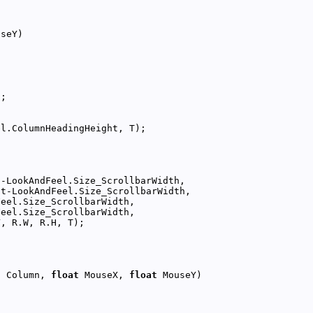
n
 Column, 
float
 MouseX, 
float