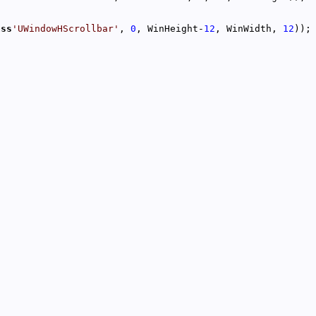
ass
'UWindowHScrollbar'
, 
0
, WinHeight-
12
, WinWidth, 
12