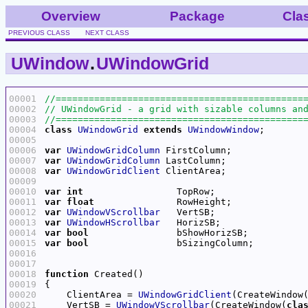
Overview
Package
Cla
PREVIOUS CLASS
NEXT CLASS
UWindow
.
UWindowGrid
00001
00002
00003
00004
class
UWindowGrid
extends
UWindowWindow
00005
00006
var
UWindowGridColumn
00007
var
UWindowGridColumn
00008
var
UWindowGridClient
00009
00010
var
int
00011
var
float
00012
var
UWindowVScrollbar
00013
var
UWindowHScrollbar
00014
var
bool
00015
var
bool
00016
00017
00018
function
00019
00020
    ClientArea = 
UWindowGridClient
(CreateWindow
00021
    VertSB = 
UWindowVScrollbar
(CreateWindow(
cla