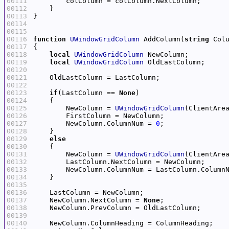
00111
00112
00113
00114
00115
00116
function
UWindowGridColumn
 AddColumn(
string
 Col
00117
00118
local
UWindowGridColumn
00119
local
UWindowGridColumn
00120
00121
00122
00123
if
(LastColumn == 
None
00124
00125
        NewColumn = 
UWindowGridColumn
(ClientAre
00126
00127
        NewColumn.ColumnNum = 
0
00128
00129
else
00130
00131
        NewColumn = 
UWindowGridColumn
(ClientAre
00132
00133
        NewColumn.ColumnNum = LastColumn.Column
00134
00135
00136
00137
    NewColumn.NextColumn = 
None
00138
00139
00140